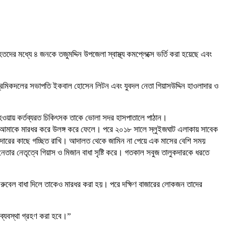
র মধ্যে ৪ জনকে তজুমদ্দিন উপজেলা স্বাস্থ্য কমপ্লেক্সে ভর্তি করা হয়েছে এবং
 শ্রমিকদলের সভাপতি ইকবাল হোসেন লিটন এবং যুবদল নেতা গিয়াসউদ্দিন হাওলাদার ও
য়ায় কর্তব্যরত চিকিৎসক তাকে ভোলা সদর হাসপাতালে পাঠান।
 আমাকে মারধর করে উলঙ্গ করে ফেলে। পরে ২০১৮ সালে স্লুইজঘাট এলাকায় সাবেক
কদারের কাছে গচ্ছিত রাখি। আদালত থেকে জামিন না পেয়ে এক মাসের বেশি সময়
ার নেতৃত্বে গিয়াস ও মিজান বাধা সৃষ্টি করে। গতকাল সবুজ তালুকদারকে ধরতে
 রুবেল বাধা দিলে তাকেও মারধর করা হয়। পরে দক্ষিণ বাজারের লোকজন তাদের
ব্যবস্থা গ্রহণ করা হবে।”