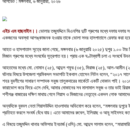
আপডেট : মঙ্গলবার, ৬ জানুয়ারী, ২০২৬
এইচ এম হাছনাইন।।
ভোলার তজুমদ্দিনে বিএনপির দুটি গ্রুপের মধ্যে দফায় দফায়
একজনের অবস্থা আশঙ্কাজনক হওয়ায় তাকে ভোলা সদর হাসপাতালে রেফার করা হয়েছ
আহত ও হাসপাতাল সূত্রে জানা গেছে, মঙ্গলবার (৬ জানুয়ারি ২০২৫) দুপুর ১.০০ টা
মিজান গ্রুপের মধ্যে সংঘর্ষের সূত্রপাত হয়। প্রায় এক ঘণ্টাব্যাপী চলা এ সংঘর্ষে
আহতদের মধ্যে মো. নোমান (২৫), আব্দুল গফুর (৩৫), মিরাজ (২৫), আল-আমীন (
ঘটনার বিষয়ে উপজেলা শ্রমিকদল সভাপতি ইকবাল হোসেন লিটন বলেন, “২০১৭ সালে 
শহর যুবলীগের সাধারণ সম্পাদক সবুজ তালুকদারের মার্কেটে একটি দোকান পাই। ২০১
কারাভোগ করে ফিরে এসে দেখি, আমার দোকানের সব মালামাল সবুজ ও তার ভাই রিয়াজ 
শশীগঞ্জ বাজারের দক্ষিণ মাথায় গেলে গিয়াস ও মিজানের নেতৃত্বে একদল লোক আমাদ
অন্যদিকে যুবদল নেতা গিয়াসউদ্দিন হাওলাদার অভিযোগ করে বলেন, “মঙ্গলবার দুপুর
প্রতিহত করলে সংঘর্ষ বেঁধে যায়। এতে আমাদের রুবেল, ইলিয়াছ ও আবু সাইদস
এ বিষয়ে তজুমদ্দিন থানার অফিসার ইনচার্জ (ওসি) মো. আব্দুস সালাম বলেন, “মার