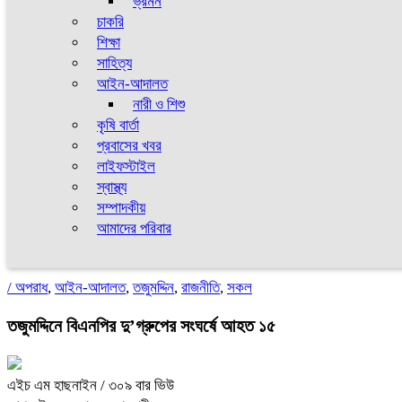
ভ্রমন
চাকরি
শিক্ষা
সাহিত্য
আইন-আদালত
নারী ও শিশু
কৃষি বার্তা
প্রবাসের খবর
লাইফস্টাইল
স্বাস্থ্য
সম্পাদকীয়
আমাদের পরিবার
/
অপরাধ
,
আইন-আদালত
,
তজুমদ্দিন
,
রাজনীতি
,
সকল
তজুমদ্দিনে বিএনপির দু’গ্রুপের সংঘর্ষে আহত ১৫
এইচ এম হাছনাইন
/ ৩০৯ বার ভিউ