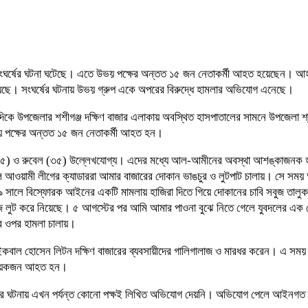
 সংঘর্ষের ঘটনা ঘটেছে। এতে উভয় পক্ষের অন্তত ১৫ জন নেতাকর্মী আহত হয়েছেন। আহতদে
ে। সংঘর্ষের ঘটনায় উভয় গ্রুপ একে অপরের বিরুদ্ধে হামলার অভিযোগ এনেছে।
র দিকে উপজেলার শশীগঞ্জ দক্ষিণ বাজার এলাকায় অবস্থিত হাসপাতালের সামনে উপজেলা
 উভয় পক্ষের অন্তত ১৫ জন নেতাকর্মী আহত হন।
২৫) ও রুবেল (৩৫) উল্লেখযোগ্য। এদের মধ্যে আল-আমীনের অবস্থা আশঙ্কাজনক হও
আওয়ামী লীগের ক্যাডাররা আমার বাজারের দোকান ভাঙচুর ও লুটপাট চালায়। সে সময়
৯ সালে বিস্ফোরক আইনের একটি মামলায় হাজিরা দিতে গিয়ে দোকানের চাবি সবুজ তালু
লুট করে নিয়েছে। ৫ আগস্টের পর আমি আমার পাওনা বুঝে নিতে গেলে যুবদলের এক নেত
ের ওপর হামলা চালায়।
ে ইকবাল হোসেন লিটন দক্ষিণ বাজারের ব্যবসায়ীদের গালিগালাজ ও মারধর করেন। এ সময়
হ কয়েকজন আহত হন।
ামারির ঘটনায় এখন পর্যন্ত কোনো পক্ষই লিখিত অভিযোগ দেয়নি। অভিযোগ পেলে আইনগত 