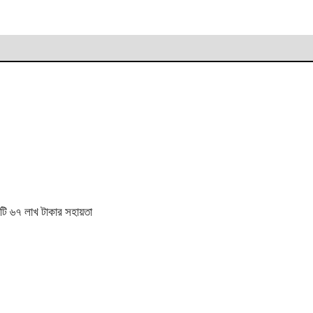
োটি ৬৭ লাখ টাকার সহায়তা