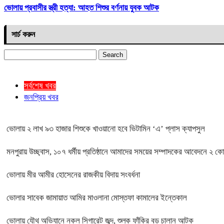
ভোলায় প্রবাসীর স্ত্রী হত্যা: আহত শিশুর বর্ণনায় যুবক আটক
সার্চ করুন
Search
for:
সর্বশেষ খবর
জনপ্রিয় খবর
ভোলায় ২ লাখ ৯৩ হাজার শিশুকে খাওয়ানো হবে ভিটামিন ‘এ’ প্লাস ক্যাপসুল
মনপুরায় উচ্ছ্বাস, ১০৭ ধর্মীয় প্রতিষ্ঠানে আমাদের সময়ের সম্পাদকের আবেদনে ২ ক
ভোলায় মীর আমীর হোসেনের রাজকীয় বিদায় সংবর্ধনা
ভোলার সাবেক জামায়াত আমির মাওলানা মোস্তফা কামালের ইন্তেকাল
ভোলায় যৌথ অভিযানে নকল সিগারেট জব্দ, শুল্ক ফাঁকির বড় চালান আটক