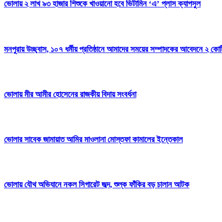
ভোলায় ২ লাখ ৯৩ হাজার শিশুকে খাওয়ানো হবে ভিটামিন ‘এ’ প্লাস ক্যাপসুল
মনপুরায় উচ্ছ্বাস, ১০৭ ধর্মীয় প্রতিষ্ঠানে আমাদের সময়ের সম্পাদকের আবেদনে ২ কো
ভোলায় মীর আমীর হোসেনের রাজকীয় বিদায় সংবর্ধনা
ভোলার সাবেক জামায়াত আমির মাওলানা মোস্তফা কামালের ইন্তেকাল
ভোলায় যৌথ অভিযানে নকল সিগারেট জব্দ, শুল্ক ফাঁকির বড় চালান আটক