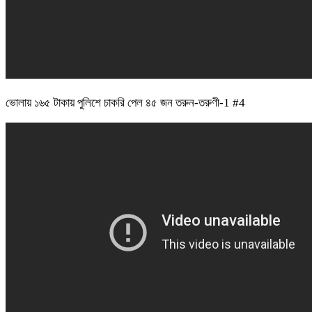
ভোলায় ১৬৫ টাকায় পুলিশে চাকরি পেল ৪৫ জন তরুন-তরুণী-1 #4