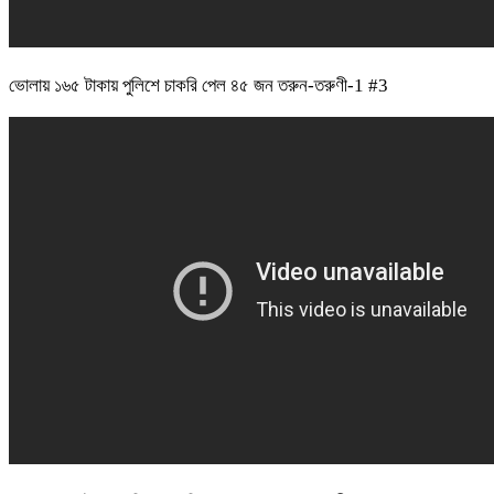
ভোলায় ১৬৫ টাকায় পুলিশে চাকরি পেল ৪৫ জন তরুন-তরুণী-1 #3