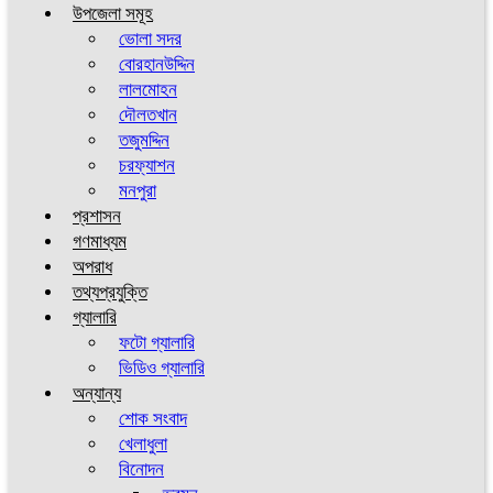
উপজেলা সমূহ
ভোলা সদর
বোরহানউদ্দিন
লালমোহন
দৌলতখান
তজুমদ্দিন
চরফ্যাশন
মনপুরা
প্রশাসন
গণমাধ্যম
অপরাধ
তথ্যপ্রযুক্তি
গ্যালারি
ফটো গ্যালারি
ভিডিও গ্যালারি
অন্যান্য
শোক সংবাদ
খেলাধুলা
বিনোদন