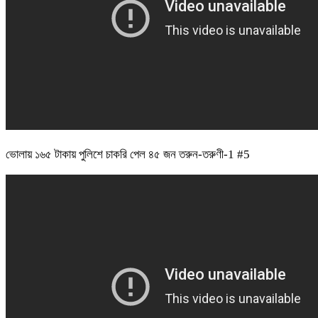
ভোলায় ১৬৫ টাকায় পুলিশে চাকরি পেল ৪৫ জন তরুন-তরুণী-1 #5