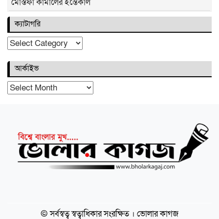
মোস্তফা কামালের ইন্তেকাল
ভোলায় যৌথ অভিযানে নকল সিগারেট জব্দ, শুল্ক
ক্যাটাগরি
ফাঁকির বড় চালান আটক
ক্যাটাগরি
ভোলায় প্রবাসীর স্ত্রী হত্যা: আহত শিশুর বর্ণনায়
যুবক আটক
আর্কাইভ
ভোলায় নদীর তীব্র ভাঙ্গনে ভিটেমাটি হারানোর
হাহাকারে হারিয়ে গেছে ঈদের আনন্দ, ব্লকের
আর্কাইভ
দাবিতে মানববন্ধন
ভোলার রাজাপুরে আ. জলিল ফরাজীর ইন্তেকাল
ভোলার রাস্তায় অস্বাস্থ্যকর পরিবেশে ধুলাবালির
মধ্যে বিক্রি হচ্ছে ইফতার সামগ্রী, স্বাস্থ্যের ঝুঁকি
ভোলার চার আসনেই বিএনপির নিরঙ্কুশ জয়
© সর্বস্বত্ব স্বত্বাধিকার সংরক্ষিত । ভোলার কাগজ