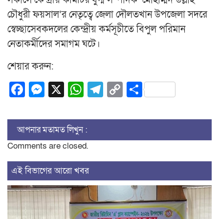
সকালে কেন্দ্রীয় কমিটির যুগ্ম সম্পাদক মোহাম্মদ উল্লাহ
চৌধুরী ফয়সাল’র নেতৃত্বে জেলা দৌলতখান উপজেলা সদরে
স্বেচ্ছাসেবকদলের কেন্দ্রীয় কর্মসূচীতে বিপুল পরিমান
নেতাকর্মীদের সমাগম ঘটে।
শেয়ার করুন:
Facebook
Messenger
X
WhatsApp
Telegram
Copy
Share
Link
আপনার মতামত লিখুন :
Comments are closed.
এই বিভাগের আরো খবর