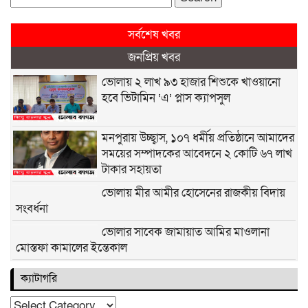
for:
সর্বশেষ খবর
জনপ্রিয় খবর
ভোলায় ২ লাখ ৯৩ হাজার শিশুকে খাওয়ানো
হবে ভিটামিন ‘এ’ প্লাস ক্যাপসুল
মনপুরায় উচ্ছ্বাস, ১০৭ ধর্মীয় প্রতিষ্ঠানে আমাদের
সময়ের সম্পাদকের আবেদনে ২ কোটি ৬৭ লাখ
টাকার সহায়তা
ভোলায় মীর আমীর হোসেনের রাজকীয় বিদায়
সংবর্ধনা
ভোলার সাবেক জামায়াত আমির মাওলানা
মোস্তফা কামালের ইন্তেকাল
ভোলায় যৌথ অভিযানে নকল সিগারেট জব্দ, শুল্ক
ক্যাটাগরি
ফাঁকির বড় চালান আটক
ক্যাটাগরি