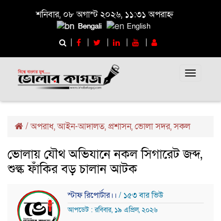
শনিবার, ০৮ অগাস্ট ২০২৬, ১১:৩১ অপরাহ্ন
Bengali
English
Toggle
navigati
/
অপরাধ
,
আইন-আদালত
,
প্রশাসন
,
ভোলা সদর
,
সকল
ভোলায় যৌথ অভিযানে নকল সিগারেট জব্দ,
শুল্ক ফাঁকির বড় চালান আটক
স্টাফ রিপোর্টার।।
/ ১৫৩ বার ভিউ
আপডেট : রবিবার, ১৯ এপ্রিল, ২০২৬