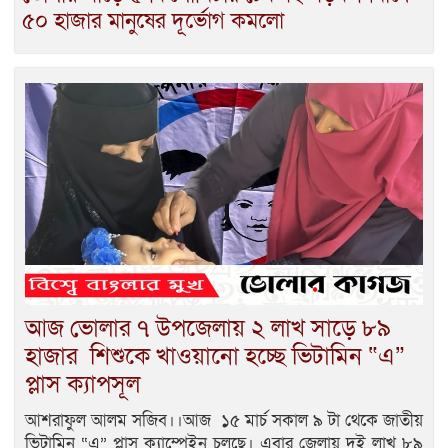
৫০ হাজার মানুষের দূর্ভোগ কমলো
আজ ভোলার ৭ উপজেলায় ২ লাখ সাড়ে ৮৯
হাজার শিশুকে খাওয়ানো হচ্ছে ভিটামিন “এ”
প্লাস ক্যাপসূল
আশরাফুল আলম সজিব।।আজ ১৫ মার্চ সকাল ৯ টা থেকে জাতীয়
ভিটামিন “এ” প্লাস ক্যাম্পেইন চলছে। এবার জেলায় দুই লাখ ৮৯