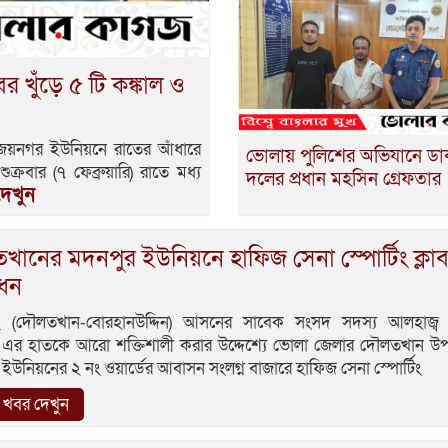
খুঁড়ে ৫ টি কঙ্কাল ও
 জয়নগর ইউনিয়নে রাতের আঁধারে
ভোলায় পুলিশের অভিযানে ড
্রবার (৭ ফেব্রুয়ারি) রাতে মধ্য
দলের প্রধান মহসিন গ্রেফতার
েখুন
ানের মদনপুর ইউনিয়নে হাফিজ সেনা স্পোর্টিং ক্লা
োধন
 (দৌলতখান-বোরহানউদ্দিন) আসনের সাবেক সংসদ সদস্য আলহাজ্ব
িম এর হাতকে আরো শক্তিশালী করার উদ্দেশ্যে ভোলা জেলার দৌলতখান উ
ইউনিয়নের ২ নং ওয়ার্ডের আবাসন সংলগ্ন বাজারে হাফিজ সেনা স্পোর্টিং
খবর দেখুন