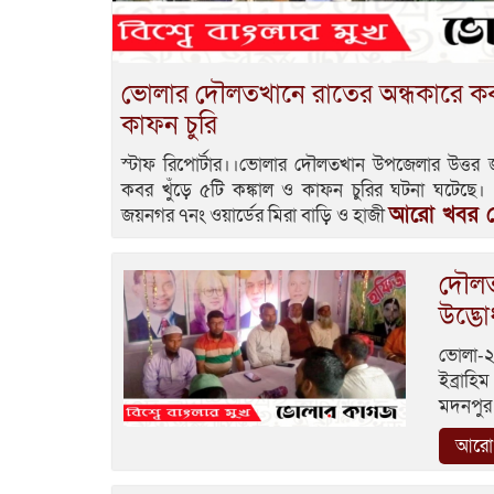
ভোলার দৌলতখানে রাতের অন্ধকারে কবর 
কাফন চুরি
স্টাফ রিপোর্টার।।ভোলার দৌলতখান উপজেলার উত্তর
কবর খুঁড়ে ৫টি কঙ্কাল ও কাফন চুরির ঘটনা ঘটেছে। শুক
আরো খবর দ
জয়নগর ৭নং ওয়ার্ডের মিরা বাড়ি ও হাজী
দৌলতখ
উদ্ভ
ভোলা-২
ইব্রাহ
মদনপুর 
আরো 