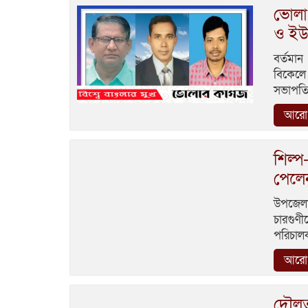
ভোলা
ও ইউ
বর্তমান
বিকেলে 
সভাপতি
আরো 
শিল্
পেলে
উপজেলার
চারগুণী
পরিচালক
আরো 
দৌলতখ