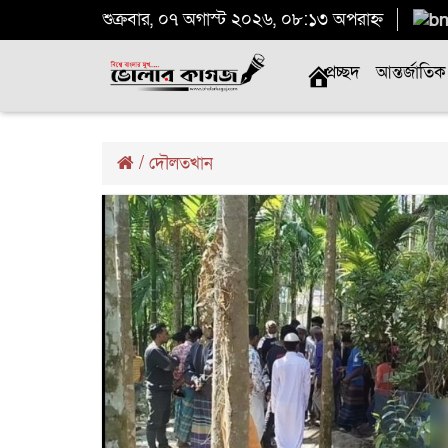
শুক্রবার, ০৭ অগাস্ট ২০২৬, ০৮:১৩ অপরাহ্ন
প্রচ্ছদ
আন্তর্জাতিক
/
দৌলতখান