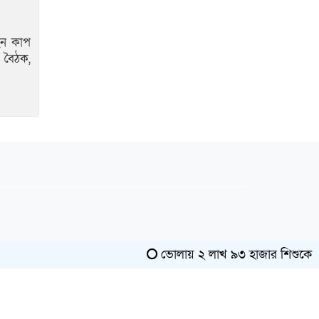
েন কাপ
ন বৈঠক,
ভোলায় ২ লাখ ৯৩ হাজার শিশুকে খাওয়