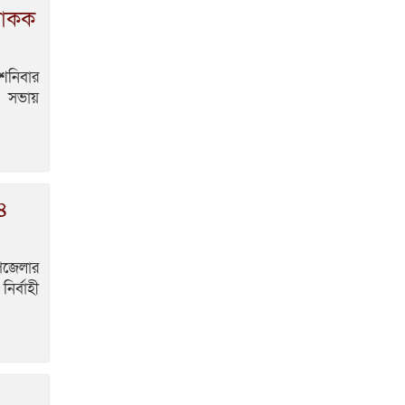
মানববন্ধন
ফাকক
ভোলার রাজাপুরে আ. জলিল
ফরাজীর ইন্তেকাল
 শনিবার
ভোলার রাস্তায় অস্বাস্থ্যকর
়। সভায়
পরিবেশে ধুলাবালির মধ্যে
বিক্রি হচ্ছে ইফতার সামগ্রী, স্বাস্থ্যের ঝুঁকি
ভোলার চার আসনেই
বিএনপির নিরঙ্কুশ জয়
৪
উপজেলার
ির্বাহী