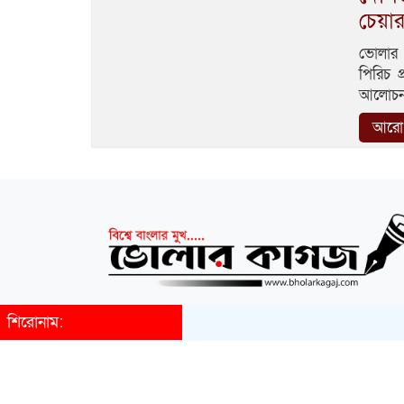
চেয়ার
ভোলার 
পিরিচ প
আলোচনা স
আরো 
শিরোনাম: