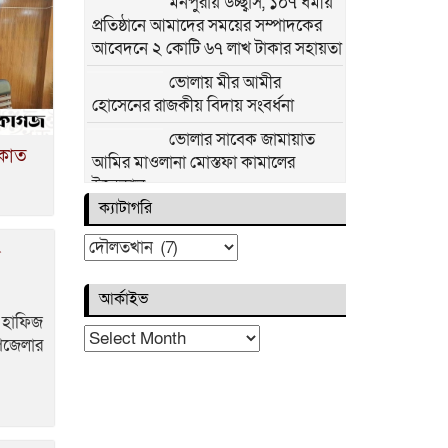
মনপুরায় উচ্ছ্বাস, ১০৭ ধর্মীয়
প্রতিষ্ঠানে আমাদের সময়ের সম্পাদকের
আবেদনে ২ কোটি ৬৭ লাখ টাকার সহায়তা
ভোলায় মীর আমীর
হোসেনের রাজকীয় বিদায় সংবর্ধনা
ভোলার সাবেক জামায়াত
াকাত
আমির মাওলানা মোস্তফা কামালের
ইন্তেকাল
ক্যাটাগরি
ভোলায় যৌথ অভিযানে নকল
সিগারেট জব্দ, শুল্ক ফাঁকির
ক্যাটাগরি
ব
বড় চালান আটক
আর্কাইভ
ভোলায় প্রবাসীর স্ত্রী হত্যা:
 হাফিজ
আহত শিশুর বর্ণনায় যুবক
আর্কাইভ
পজেলার
আটক
ভোলায় নদীর তীব্র ভাঙ্গনে
ভিটেমাটি হারানোর হাহাকারে
হারিয়ে গেছে ঈদের আনন্দ, ব্লকের দাবিতে