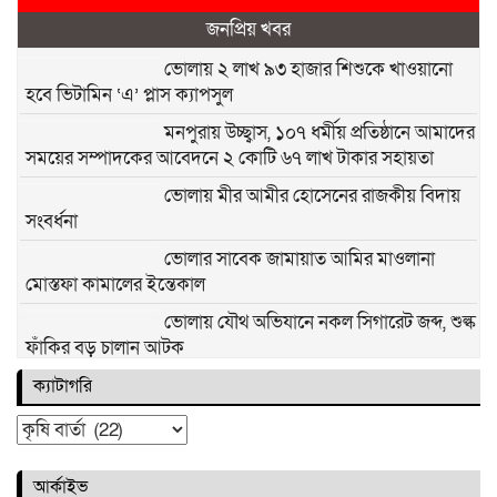
জনপ্রিয় খবর
ভোলায় ২ লাখ ৯৩ হাজার শিশুকে খাওয়ানো
হবে ভিটামিন ‘এ’ প্লাস ক্যাপসুল
মনপুরায় উচ্ছ্বাস, ১০৭ ধর্মীয় প্রতিষ্ঠানে আমাদের
সময়ের সম্পাদকের আবেদনে ২ কোটি ৬৭ লাখ টাকার সহায়তা
ভোলায় মীর আমীর হোসেনের রাজকীয় বিদায়
সংবর্ধনা
ভোলার সাবেক জামায়াত আমির মাওলানা
মোস্তফা কামালের ইন্তেকাল
ভোলায় যৌথ অভিযানে নকল সিগারেট জব্দ, শুল্ক
ফাঁকির বড় চালান আটক
ভোলায় প্রবাসীর স্ত্রী হত্যা: আহত শিশুর বর্ণনায়
ক্যাটাগরি
যুবক আটক
ক্যাটাগরি
ভোলায় নদীর তীব্র ভাঙ্গনে ভিটেমাটি হারানোর
আর্কাইভ