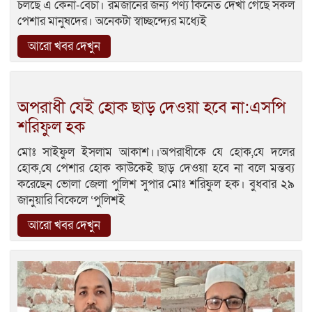
চলছে এ কেনা-বেচা। রমজানের জন্য পণ্য কিনেত দেখা গেছে সকল
পেশার মানুষদের। অনেকটা স্বাচ্ছন্দ্যের মধ্যেই
আরো খবর দেখুন
অপরাধী যেই হোক ছাড় দেওয়া হবে না:এসপি
শরিফুল হক
মোঃ সাইফুল ইসলাম আকাশ।।অপরাধীকে যে হোক,যে দলের
হোক,যে পেশার হোক কাউকেই ছাড় দেওয়া হবে না বলে মন্তব্য
করেছেন ভোলা জেলা পুলিশ সুপার মোঃ শরিফুল হক। বুধবার ২৯
জানুয়ারি বিকেলে ‘পুলিশই
আরো খবর দেখুন